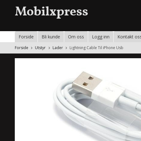
Gå
Mobilxpress
til
innholdet
Forside
Bli kunde
Om oss
Logg inn
Kontakt os
Forside
Utstyr
Lader
Lightning Cable Til iPhone Usb