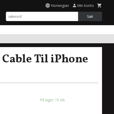
Norwegian
Min konto
Søk
 Cable Til iPhone
På lager: 19 stk.