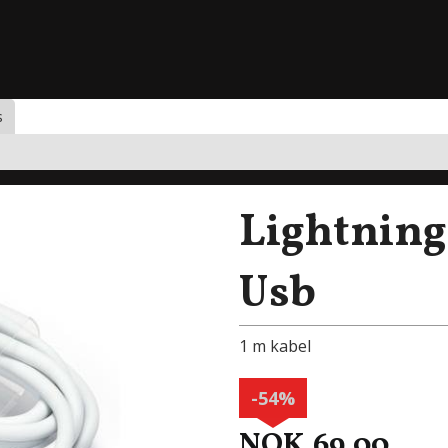
s
Lightning
Usb
1 m kabel
-54%
NOK
69,00