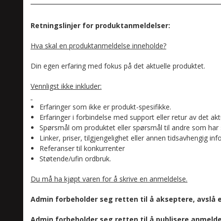
Retningslinjer for produktanmeldelser:
Hva skal en produktanmeldelse inneholde?
Din egen erfaring med fokus på det aktuelle produktet.
Vennligst ikke inkluder:
Erfaringer som ikke er produkt-spesifikke.
Erfaringer i forbindelse med support eller retur av det akt
Spørsmål om produktet eller spørsmål til andre som har 
Linker, priser, tilgjengelighet eller annen tidsavhengig in
Referanser til konkurrenter
Støtende/ufin ordbruk.
Du må ha kjøpt varen for å skrive en anmeldelse.
Admin forbeholder seg retten til å akseptere, avslå 
Admin forbeholder seg retten til å publisere anmelde