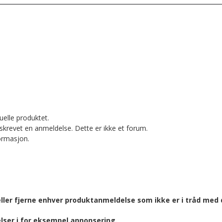
uelle produktet.
skrevet en anmeldelse. Dette er ikke et forum.
formasjon.
eller fjerne enhver produktanmeldelse som ikke er i tråd med d
lser i for eksempel annonsering.