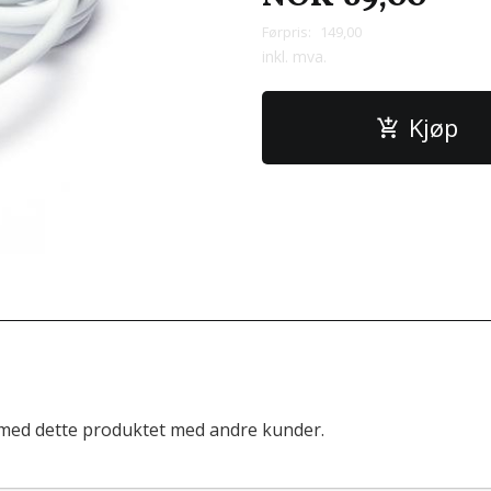
Førpris:
149,00
Rabatt
inkl. mva.
Kjøp
 med dette produktet med andre kunder.