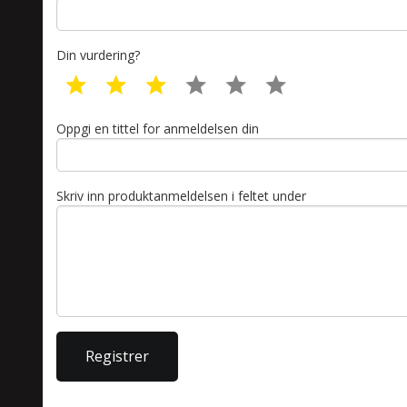
Din vurdering?
1 star
2 star
3 star
4 star
5 star
6 star
Oppgi en tittel for anmeldelsen din
Skriv inn produktanmeldelsen i feltet under