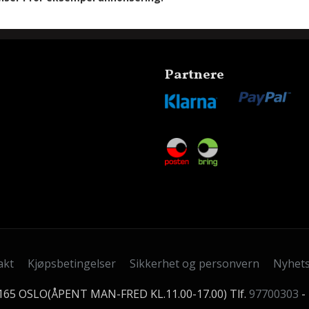
Partnere
akt
Kjøpsbetingelser
Sikkerhet og personvern
Nyhet
0165 OSLO(ÅPENT MAN-FRED KL.11.00-17.00) Tlf.
97700303
-