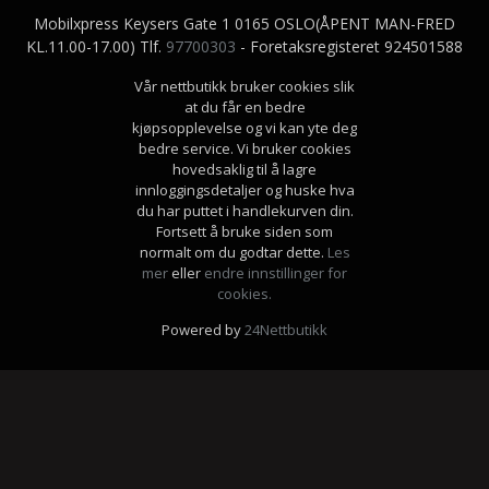
Mobilxpress Keysers Gate 1 0165 OSLO(ÅPENT MAN-FRED
KL.11.00-17.00) Tlf.
97700303
- Foretaksregisteret 924501588
Vår nettbutikk bruker cookies slik
at du får en bedre
kjøpsopplevelse og vi kan yte deg
bedre service. Vi bruker cookies
hovedsaklig til å lagre
innloggingsdetaljer og huske hva
du har puttet i handlekurven din.
Fortsett å bruke siden som
normalt om du godtar dette.
Les
mer
eller
endre innstillinger for
cookies.
Powered by
24Nettbutikk