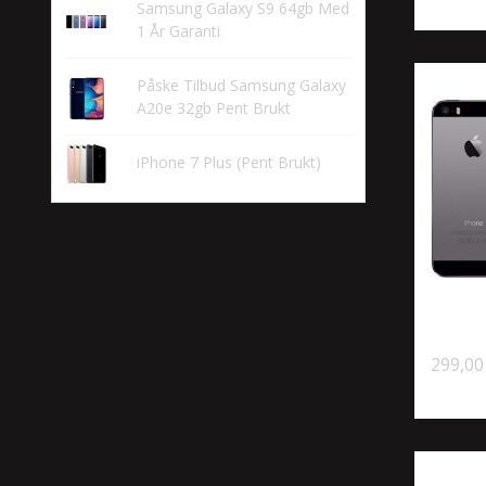
Samsung Galaxy S9 64gb Med
1 År Garanti
Påske Tilbud Samsung Galaxy
A20e 32gb Pent Brukt
iPhone 7 Plus (Pent Brukt)
299,00