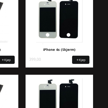
)
iPhone 4s (Skjerm)
399,00
Kjøp
Kjøp