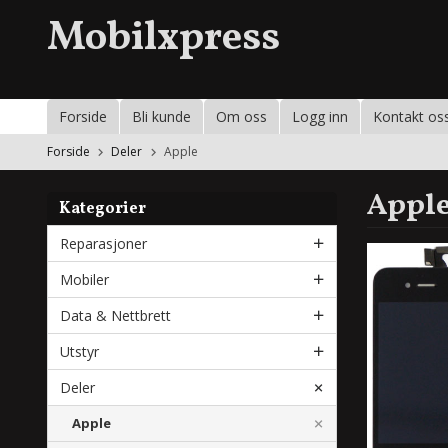
Gå
Mobilxpress
til
innholdet
Forside
Bli kunde
Om oss
Logg inn
Kontakt os
Forside
Deler
Apple
Appl
Kategorier
Reparasjoner
Mobiler
Data & Nettbrett
Utstyr
Deler
Apple