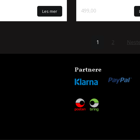
499,00
Les mer
1
2
Neste
Partnere