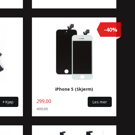
-40%
iPhone 5 (Skjerm)
299,00
Kjøp
Les mer
499,00
Rabatt