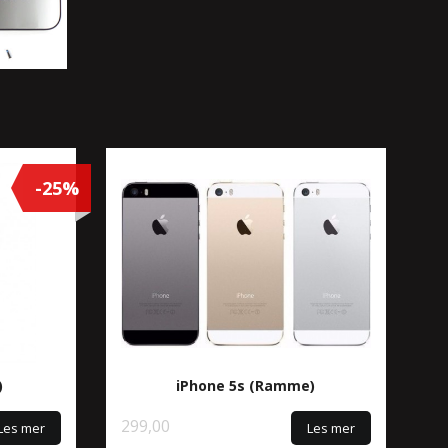
-25%
)
iPhone 5s (Ramme)
299,00
Les mer
Les mer