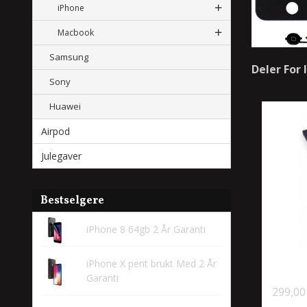
iPhone
Macbook
Samsung
Deler For
Sony
Huawei
Airpod
Julegaver
Bestselgere
iPhone 8 64gb 2 År Garanti
iPhone X pent brukt Med 2 År
Garanti
299,00