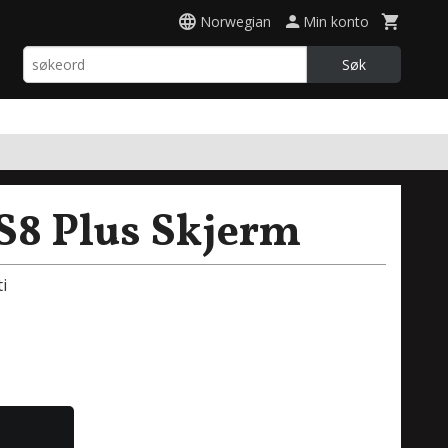
Norwegian
Min konto
Søk
8 Plus Skjerm
i