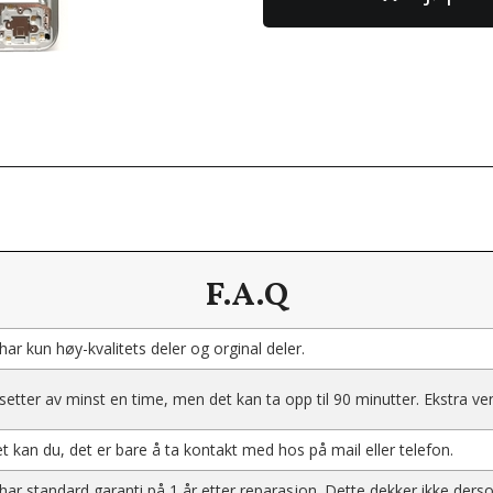
F.A.Q
 har kun høy-kvalitets deler og orginal deler.
 setter av minst en time, men det kan ta opp til 90 minutter. Ekstra 
t kan du, det er bare å ta kontakt med hos på mail eller telefon.
 har standard garanti på 1 år etter reparasjon. Dette dekker ikke der