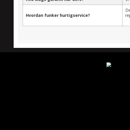
De
Hvordan funker hurtigservice?
re