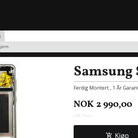
s
kjerm
Samsung S
Ferdig Montert , 1 År Garant
NOK
2 990,00
inkl. mva.
Kjøp