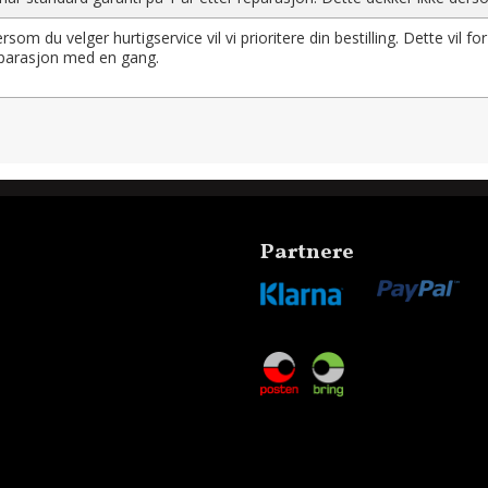
rsom du velger hurtigservice vil vi prioritere din bestilling. Dette vil for
parasjon med en gang.
Partnere