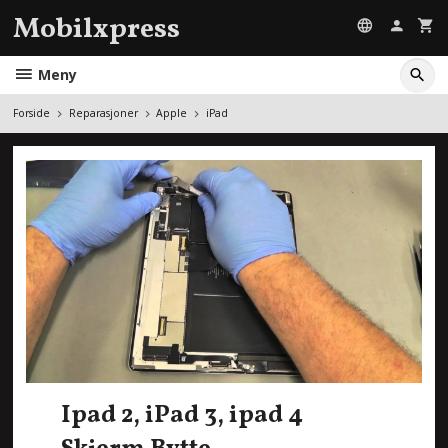
Gå
Mobilxpress
til
innholdet
Meny
Forside
Reparasjoner
Apple
iPad
Ipad 2, iPad 3, ipad 4