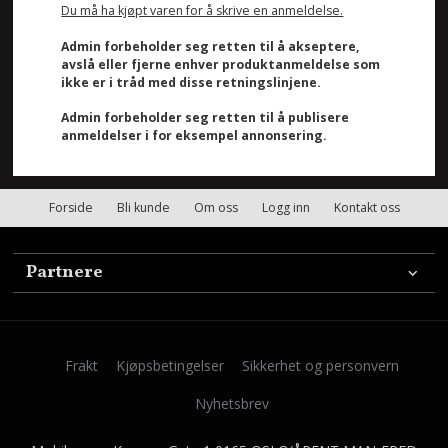
Du må ha kjøpt varen for å skrive en anmeldelse.
Admin forbeholder seg retten til å akseptere,
avslå eller fjerne enhver produktanmeldelse som
ikke er i tråd med disse retningslinjene.
Admin forbeholder seg retten til å publisere
anmeldelser i for eksempel annonsering.
Forside
Bli kunde
Om oss
Logg inn
Kontakt oss
Partnere
Frakt
Kjøpsbetingelser
Sikkerhet og personvern
Nyhetsbrev