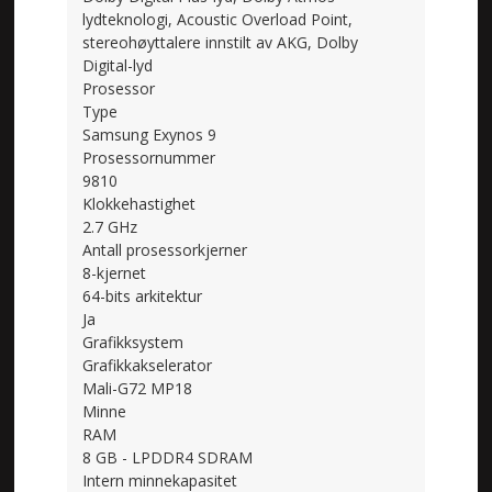
lydteknologi, Acoustic Overload Point,
stereohøyttalere innstilt av AKG, Dolby
Digital-lyd
Prosessor
Type
Samsung Exynos 9
Prosessornummer
9810
Klokkehastighet
2.7 GHz
Antall prosessorkjerner
8-kjernet
64-bits arkitektur
Ja
Grafikksystem
Grafikkakselerator
Mali-G72 MP18
Minne
RAM
8 GB - LPDDR4 SDRAM
Intern minnekapasitet