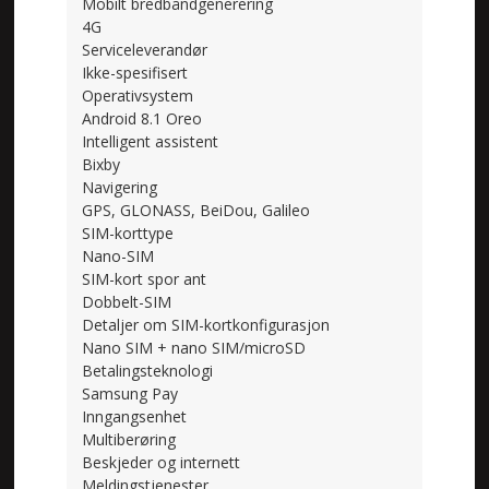
Mobilt bredbåndgenerering
4G
Serviceleverandør
Ikke-spesifisert
Operativsystem
Android 8.1 Oreo
Intelligent assistent
Bixby
Navigering
GPS, GLONASS, BeiDou, Galileo
SIM-korttype
Nano-SIM
SIM-kort spor ant
Dobbelt-SIM
Detaljer om SIM-kortkonfigurasjon
Nano SIM + nano SIM/microSD
Betalingsteknologi
Samsung Pay
Inngangsenhet
Multiberøring
Beskjeder og internett
Meldingstjenester