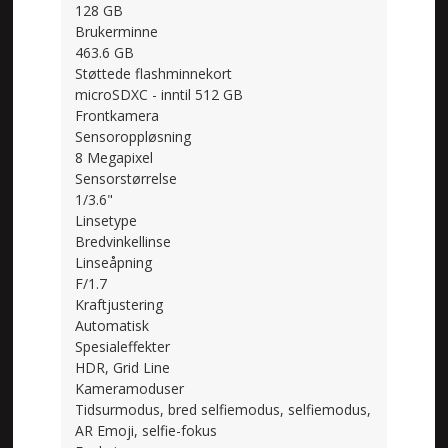
128 GB
Brukerminne
463.6 GB
Støttede flashminnekort
microSDXC - inntil 512 GB
Frontkamera
Sensoroppløsning
8 Megapixel
Sensorstørrelse
1/3.6"
Linsetype
Bredvinkellinse
Linseåpning
F/1.7
Kraftjustering
Automatisk
Spesialeffekter
HDR, Grid Line
Kameramoduser
Tidsurmodus, bred selfiemodus, selfiemodus,
AR Emoji, selfie-fokus