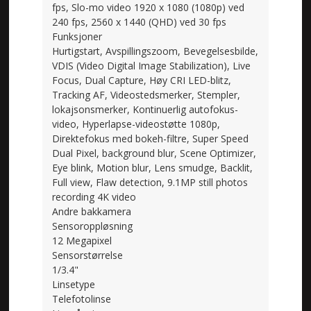
fps, Slo-mo video 1920 x 1080 (1080p) ved
240 fps, 2560 x 1440 (QHD) ved 30 fps
Funksjoner
Hurtigstart, Avspillingszoom, Bevegelsesbilde,
VDIS (Video Digital Image Stabilization), Live
Focus, Dual Capture, Høy CRI LED-blitz,
Tracking AF, Videostedsmerker, Stempler,
lokajsonsmerker, Kontinuerlig autofokus-
video, Hyperlapse-videostøtte 1080p,
Direktefokus med bokeh-filtre, Super Speed
Dual Pixel, background blur, Scene Optimizer,
Eye blink, Motion blur, Lens smudge, Backlit,
Full view, Flaw detection, 9.1MP still photos
recording 4K video
Andre bakkamera
Sensoroppløsning
12 Megapixel
Sensorstørrelse
1/3.4"
Linsetype
Telefotolinse