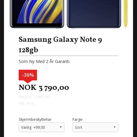
Samsung Galaxy Note 9
128gb
Som Ny Med 2 År Garanti
-36%
NOK
3 790,00
Førpris:
5 890,00
Rabatt
inkl. mva.
Skjermbeskyttelse
Farge