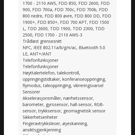
1700 - 2110 AWS, FDD 850, FDD 2600, FDD
900, FDD 700a, FDD 700c, FDD 700b, FDD
800 nedre, FDD 800 øvre, FDD 800 DD, FDD
1900+, FDD 850+, FDD 700 APT, FDD 1500
L, TDD 2600, TDD 1900, TDD 2300, TDD
2500, FDD 1700 - 2110 AWS-3
Trådløst grensesnitt
NFC, IEEE 802.11a/b/g/n/ac, Bluetooth 5.0
LE, ANT+/ANT
Telefonfunksjoner
Telefonfunksjoner
Høyttalertelefon, talekontroll,
oppringingstidtaker, konferanseoppringing,
flymodus, taleoppringing, vibreringsvarsel
Sensorer
Akselerasjonsmåler, nærhetssensor,
barometer, gyrosensor, hall-sensor, RGB-
sensor, trykksensor, geomagnetisk sensor
Sikkerhetsenheter
Fingeravtrykksleser, øyeskanning,
ansiktsgjenkjenning