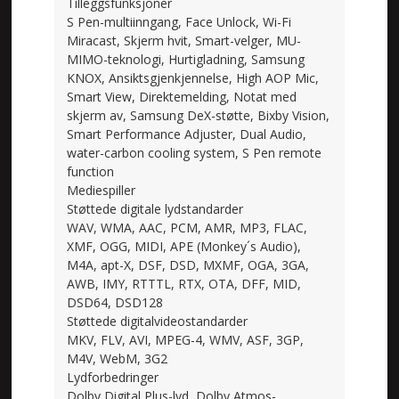
Tilleggsfunksjoner
S Pen-multiinngang, Face Unlock, Wi-Fi
Miracast, Skjerm hvit, Smart-velger, MU-
MIMO-teknologi, Hurtigladning, Samsung
KNOX, Ansiktsgjenkjennelse, High AOP Mic,
Smart View, Direktemelding, Notat med
skjerm av, Samsung DeX-støtte, Bixby Vision,
Smart Performance Adjuster, Dual Audio,
water-carbon cooling system, S Pen remote
function
Mediespiller
Støttede digitale lydstandarder
WAV, WMA, AAC, PCM, AMR, MP3, FLAC,
XMF, OGG, MIDI, APE (Monkey´s Audio),
M4A, apt-X, DSF, DSD, MXMF, OGA, 3GA,
AWB, IMY, RTTTL, RTX, OTA, DFF, MID,
DSD64, DSD128
Støttede digitalvideostandarder
MKV, FLV, AVI, MPEG-4, WMV, ASF, 3GP,
M4V, WebM, 3G2
Lydforbedringer
Dolby Digital Plus-lyd, Dolby Atmos-