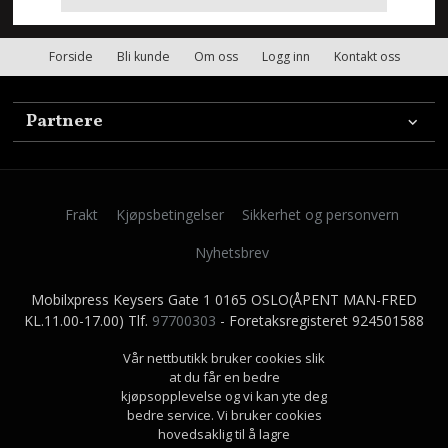
Forside
Bli kunde
Om oss
Logg inn
Kontakt oss
Partnere
Frakt
Kjøpsbetingelser
Sikkerhet og personvern
Nyhetsbrev
Mobilxpress Keysers Gate 1 0165 OSLO(ÅPENT MAN-FRED
KL.11.00-17.00) Tlf.
97700303
- Foretaksregisteret 924501588
Vår nettbutikk bruker cookies slik
at du får en bedre
kjøpsopplevelse og vi kan yte deg
bedre service. Vi bruker cookies
hovedsaklig til å lagre