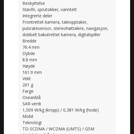
Beskyttelse
Støvfri, sprutsikker, vanntett
Integrerte deler
Frontrettet kamera, taleopptaker,
pulsratesensor, stereohøttalere, navigasjon,
dobbelt bakutrettet kamera, digitalspiller
Bredde
76.4 mm
Dybde
8.8 mm
Høyde
161.9 mm
Vekt
201 g
Farge
Oseanblå
SAR-verdi
1,509 W/kg (kropp) / 0,381 W/kg (hode)
Mobil
Teknologi
TD-SCDMA / WCDMA (UMTS) / GSM