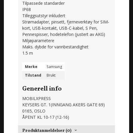
Tilpassede standarder
IP68
Tilleggsutstyr inkludert
Strømadapter, pinsett, fjerneverktøy for SIM-
kort, USB-kontakt, USB-C-kabel, S Pen,
Pennespisser, hodetelefon (justert av AKG)
Miljøparametere
Maks. dybde for vannbestandighet
1.5 m
Merke
Samsung
Tilstand
Brukt
Generell info
MOBILXPRESS
KEYSERS GT. 1(INNGANG AKERS GATE 69)
0165, OSLO
ÅPENT KL 10-17 (12-16)
Produktanmeldelser (0)