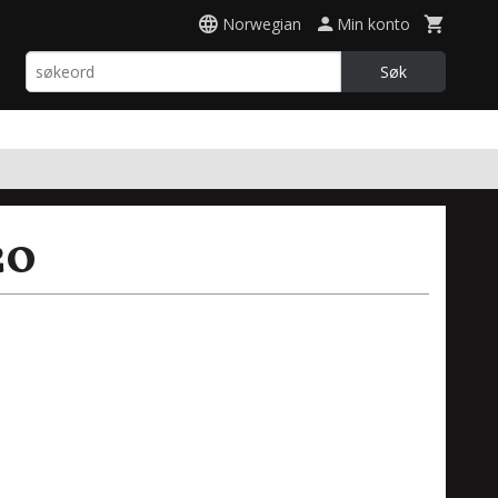
Norwegian
Min konto
Søk
20