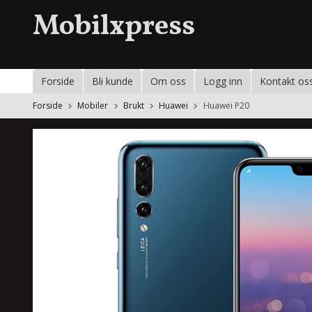
Gå
Mobilxpress
til
innholdet
Forside
Bli kunde
Om oss
Logg inn
Kontakt os
Forside
Mobiler
Brukt
Huawei
Huawei P20