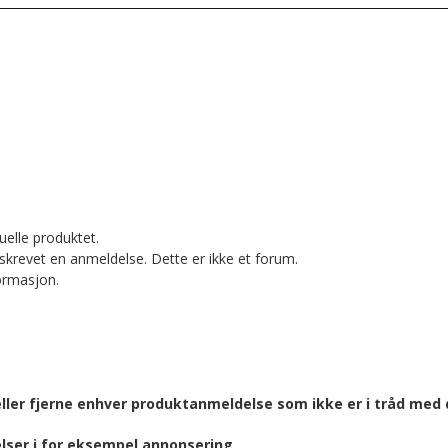
uelle produktet.
skrevet en anmeldelse. Dette er ikke et forum.
formasjon.
eller fjerne enhver produktanmeldelse som ikke er i tråd med d
lser i for eksempel annonsering.