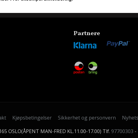
Partnere
akt
Kjøpsbetingelser
Sikkerhet og personvern
Nyhet
0165 OSLO(ÅPENT MAN-FRED KL.11.00-17.00) Tlf.
97700303
-