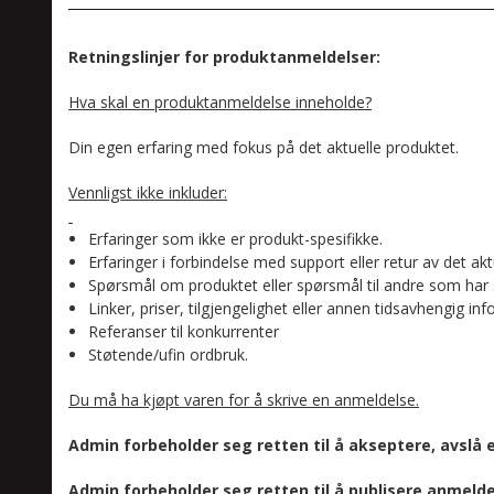
Retningslinjer for produktanmeldelser:
Hva skal en produktanmeldelse inneholde?
Din egen erfaring med fokus på det aktuelle produktet.
Vennligst ikke inkluder:
Erfaringer som ikke er produkt-spesifikke.
Erfaringer i forbindelse med support eller retur av det akt
Spørsmål om produktet eller spørsmål til andre som har 
Linker, priser, tilgjengelighet eller annen tidsavhengig in
Referanser til konkurrenter
Støtende/ufin ordbruk.
Du må ha kjøpt varen for å skrive en anmeldelse.
Admin forbeholder seg retten til å akseptere, avslå 
Admin forbeholder seg retten til å publisere anmelde