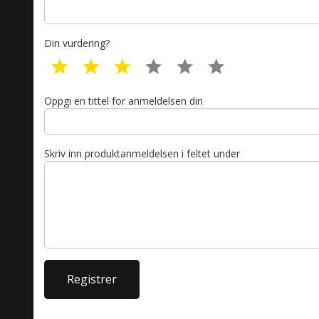
Din vurdering?
1 star
2 star
3 star
4 star
5 star
6 star
Oppgi en tittel for anmeldelsen din
Skriv inn produktanmeldelsen i feltet under