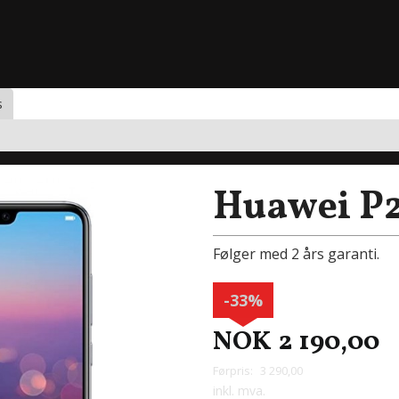
s
Huawei P
Følger med 2 års garanti.
-33%
NOK
2 190,00
Førpris:
3 290,00
Rabatt
inkl. mva.