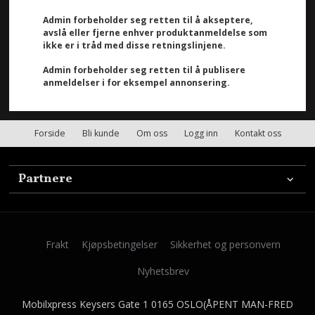
Admin forbeholder seg retten til å akseptere,
avslå eller fjerne enhver produktanmeldelse som
ikke er i tråd med disse retningslinjene.
Admin forbeholder seg retten til å publisere
anmeldelser i for eksempel annonsering.
Forside
Bli kunde
Om oss
Logg inn
Kontakt oss
Partnere
Frakt
Kjøpsbetingelser
Sikkerhet og personvern
Nyhetsbrev
Mobilxpress Keysers Gate 1 0165 OSLO(ÅPENT MAN-FRED