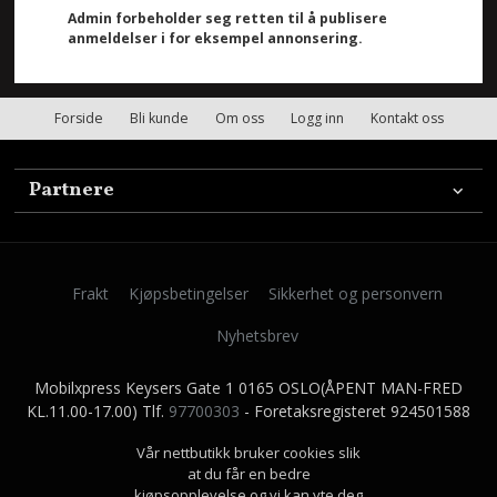
Admin forbeholder seg retten til å publisere
anmeldelser i for eksempel annonsering.
Forside
Bli kunde
Om oss
Logg inn
Kontakt oss
Partnere
Frakt
Kjøpsbetingelser
Sikkerhet og personvern
Nyhetsbrev
Mobilxpress Keysers Gate 1 0165 OSLO(ÅPENT MAN-FRED
KL.11.00-17.00) Tlf.
97700303
- Foretaksregisteret 924501588
Vår nettbutikk bruker cookies slik
at du får en bedre
kjøpsopplevelse og vi kan yte deg