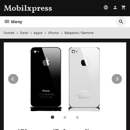
Gå
Mobilxpress
til
innholdet
Meny
Forside
Deler
Apple
iPhone
Bakpanel / Ramme
Prev
Ne