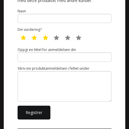
med dette produktet med andre kunder.
Navn
Din vurdering?
1 star
2 star
3 star
4 star
5 star
6 star
Oppgi en tittel for anmeldelsen din
Skriv inn produktanmeldelsen i feltet under