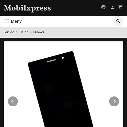
Gå
Mobilxpress
til
innholdet
Meny
Forside
Deler
Huawei
Prev
Ne